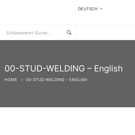
DEUTSCH
Suchen
Sie
nach:
00-STUD-WELDING – English
HOME
00-STUD-WELDING - ENGLISH