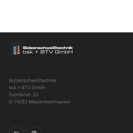
Bolzenschweißtechnik
bsk + BTV GmbH
Daimlerstr. 25
D-74252 Massenbachhausen