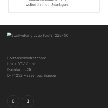
weiterführende Unterlagen.
Bolzenschweißtechnik
bsk + BTV GmbH
Daimlerstr. 25
D-74252 Massenbachhausen