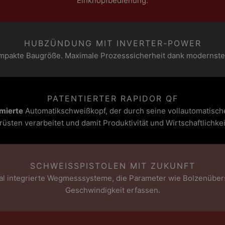
Einknopfbedienung.
HUBZÜNDUNG MIT INVERTER-POWER
pakte Baugröße. Maximale Prozesssicherheit dank modernster
PATENTIERTER RAPIDOR QF
mierte
Automatikschweißkopf, der durch seine vollautomatisch
sten verarbeitet und damit Produktivität und Wirtschaftlichkei
SCHWEISSPISTOLEN MIT ZUKUNFT
nal integrierte Wegmesssysteme, die Parameter wie Bolzenüb
Geschwindigkeit erfassen
.