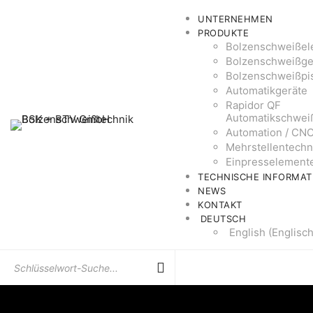
UNTERNEHMEN
PRODUKTE
Bolzenschweißel
Bolzenschweißge
Bolzenschweißpi
Automatikgeräte
Rapidor QF
Automatikschwei
Automation / CN
Mehrstellentechn
Einpresselement
TECHNISCHE INFORMAT
NEWS
KONTAKT
DEUTSCH
English
(
Englisc
Suchen
Sie
nach: