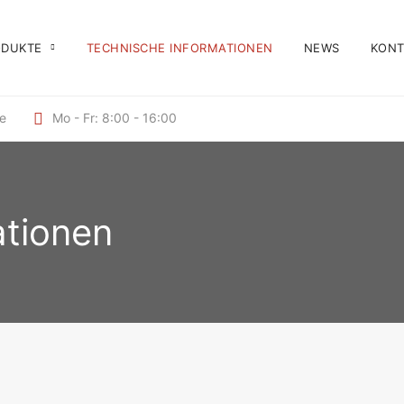
ODUKTE
TECHNISCHE INFORMATIONEN
NEWS
KONT
de
Mo - Fr: 8:00 - 16:00
ationen