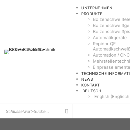
UNTERNEHMEN
PRODUKTE
Bolzenschweißel
Bolzenschweißge
Bolzenschweißpis
Automatikgeräte
Rapidor QF
Automatikschwei
Automation / CNC
Mehrstellentechn
Einpresselement
TECHNISCHE INFORMAT
NEWS
KONTAKT
DEUTSCH
English
(
Englisch
Suchen
Sie
nach: