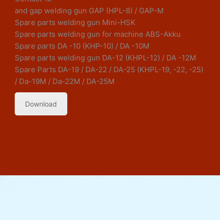
and gap welding gun GAP (HPL-8) / GAP-M
Spare parts welding gun Mini-HSK
Spare parts welding gun for machine ABS-Akku
Spare parts DA -10 (KHP-10) / DA -10M
Spare parts welding gun DA-12 (KHPL-12) / DA -12M
Spare Parts DA-19 / DA-22 / DA-25 (KHPL-19, -22, -25)
/ Da-19M / Da-22M / DA-25M
Download