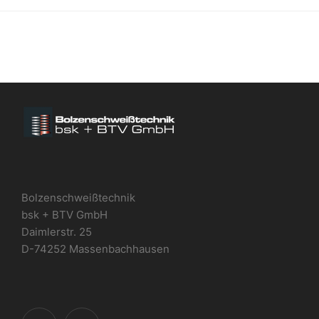
Bolzenschweißtechnik
bsk + BTV GmbH
Daimlerstr. 25
D-74252 Massenbachhausen