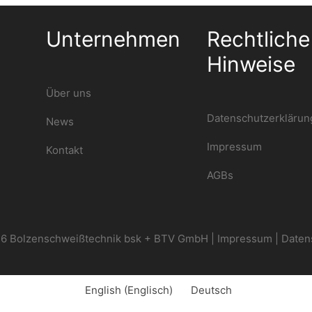
Unternehmen
Rechtliche
Hinweise
Über uns
Datenschutzerklärun
News
Impressum
Kontakt
AGBs
6 Bolzenschweißtechnik bsk + BTV GmbH |
Impressum
|
Daten
English
(
Englisch
)
Deutsch