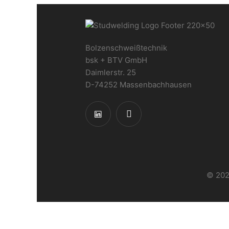
Bolzenschweißtechnik
bsk + BTV GmbH
Daimlerstr. 25
D-74252 Massenbachhausen
© 202