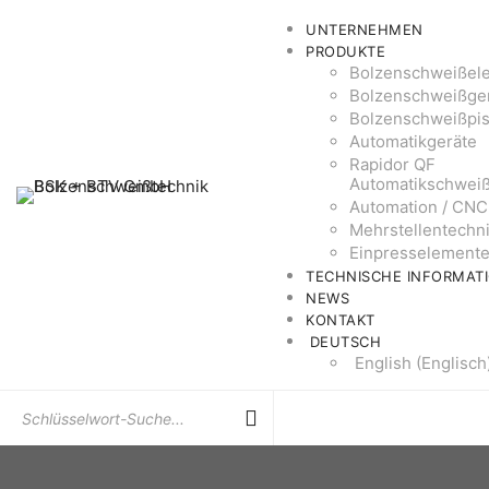
UNTERNEHMEN
PRODUKTE
Bolzenschweißel
Bolzenschweißge
Bolzenschweißpis
Automatikgeräte
Rapidor QF
Automatikschwei
Automation / CNC
Mehrstellentechn
Einpresselement
TECHNISCHE INFORMAT
NEWS
KONTAKT
DEUTSCH
English
(
Englisch
Suchen
Sie
nach: