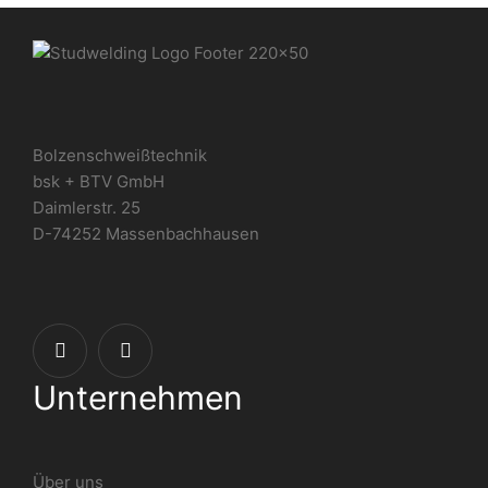
Bolzenschweißtechnik
bsk + BTV GmbH
Daimlerstr. 25
D-74252 Massenbachhausen
Unternehmen
Über uns