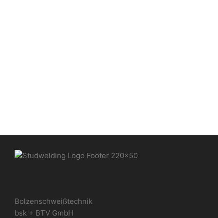
Einpressmuttern BS und BCLS
– Standardmuttern
Einpressmuttern
Bolzenschweißtechnik
bsk + BTV GmbH