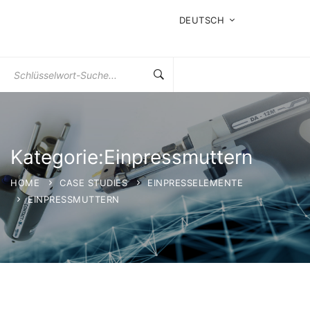
DEUTSCH
Suchen
Sie
nach:
Kategorie:Einpressmuttern
HOME
CASE STUDIES
EINPRESSELEMENTE
EINPRESSMUTTERN