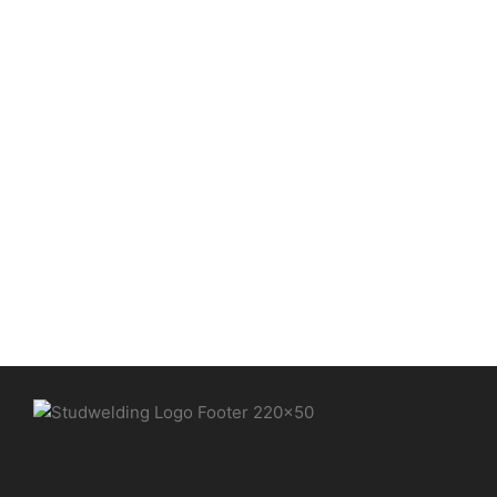
Sonder- und Zeichnungsteile
Bolzenschweißelemente
,
Sonder- und
Zeichnungsteile