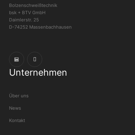
Bolzenschweißtechnik
bsk + BTV GmbH
Daimlerstr. 25
D-74252 Massenbachhausen
Unternehmen
Über uns
News
Kontakt