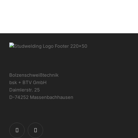
Bolzenschweißtechnik
bsk + BTV GmbH
Daimlerstr. 25
D-74252 Massenbachhausen