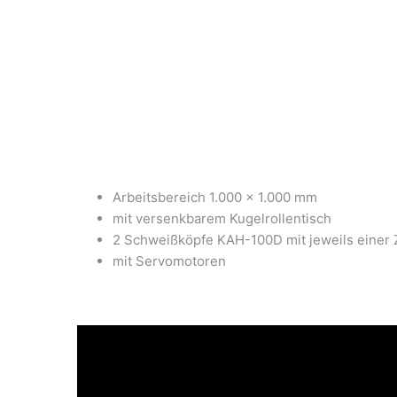
Arbeitsbereich 1.000 x 1.000 mm
mit versenkbarem Kugelrollentisch
2 Schweißköpfe KAH-100D mit jeweils einer
mit Servomotoren