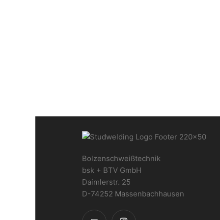
Bolzenschweißtechnik
bsk + BTV GmbH
Daimlerstr. 25
D-74252 Massenbachhausen