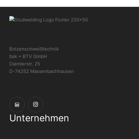
Bolzenschweißtechnik
bsk + BTV GmbH
Daimlerstr. 25
D-74252 Massenbachhausen
Unternehmen