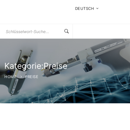
DEUTSCH
Suchen
Sie
nach:
Kategorie:Preise
HOME
PREISE