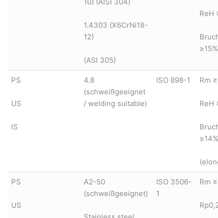
10) (AISI 304)
ReH 
1.4303 (X6CrNi18-
12)
Bruc
≥15%
(ASI 305)
PS
4.8
ISO 898-1
Rm ≥
(schweißgeeignet
US
/ welding suitable)
ReH 
IS
Bruc
≥14
(elon
PS
A2-50
ISO 3506-
Rm ≥
(schweißgeeignet)
1
US
Rp0,
Stainless steel