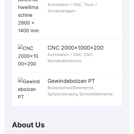
Automation / CNC
,
Tisch-/
Sonderanlagen
CNC 2000x1000x200
Automation / CNC
,
CNC-
Koordinatentische
Gewindebolzen PT
Bolzenschweißelemente
,
Spitzenzündung Schweißelemente
About Us