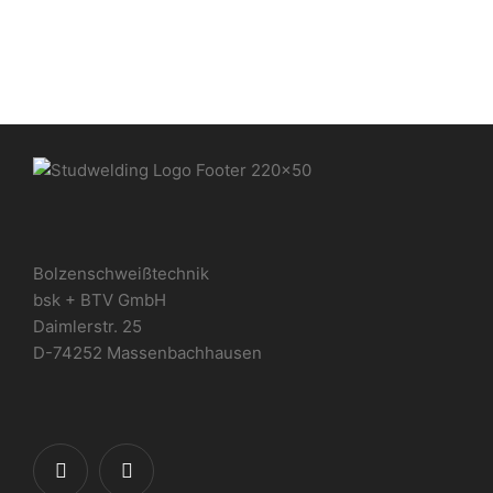
Bolzenschweißtechnik
bsk + BTV GmbH
Daimlerstr. 25
D-74252 Massenbachhausen