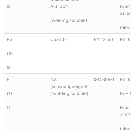
IS
AISI 304
Bruc
≥0,6
(welding suitable)
(elon
PS
CuZn37
EN 12166
Rm ≥
US
IS
PT
4.8
ISO 898-1
Rm ≥
(schweißgeeignet
UT
/ welding suitable)
ReH 
IT
Bruc
≥14
(elon