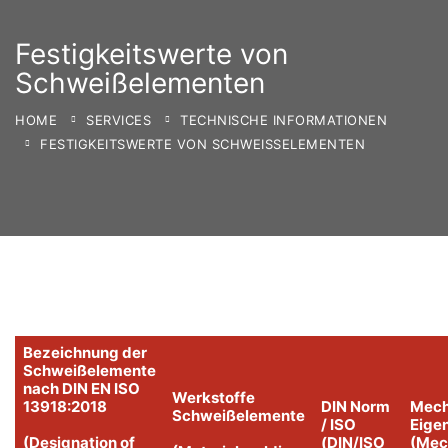
Festigkeitswerte von
Schweißelementen
HOME
SERVICES
TECHNISCHE INFORMATIONEN
FESTIGKEITSWERTE VON SCHWEISSELEMENTEN
Bezeichnung der
Schweißelemente
nach DIN EN ISO
Werkstoffe
13918:2018
DIN Norm
Mech
Schweißelemente
/ ISO
Eige
(Designation of
(DIN/ISO
(Mec