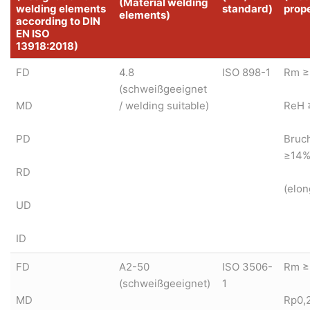
(Material welding
welding elements
standard)
prope
elements)
according to DIN
EN ISO
13918:2018)
FD
4.8
ISO 898-1
Rm ≥
(schweißgeeignet
MD
/ welding suitable)
ReH 
PD
Bruc
≥14
RD
(elon
UD
ID
FD
A2-50
ISO 3506-
Rm ≥
(schweißgeeignet)
1
MD
Rp0,