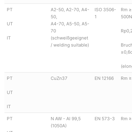
PT
A2-50, A2-70, A4-
ISO 3506-
Rm ≥
50,
1
500N
UT
A4-70, A5-50, A5-
70
Rp0,
IT
(schweißgeeignet
/ welding suitable)
Bruc
≥0,6
(elon
PT
CuZn37
EN 12166
Rm ≥
UT
IT
PT
N AW - Al 99,5
EN 573-3
Rm ≥
(1050A)