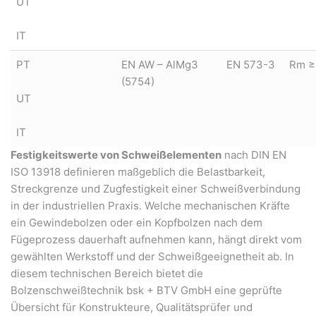
UT
IT
PT
EN AW – AlMg3
EN 573-3
Rm ≥
(5754)
UT
IT
Festigkeitswerte von Schweißelementen
nach DIN EN
ISO 13918 definieren maßgeblich die Belastbarkeit,
Streckgrenze und Zugfestigkeit einer Schweißverbindung
in der industriellen Praxis. Welche mechanischen Kräfte
ein Gewindebolzen oder ein Kopfbolzen nach dem
Fügeprozess dauerhaft aufnehmen kann, hängt direkt vom
gewählten Werkstoff und der Schweißgeeignetheit ab. In
diesem technischen Bereich bietet die
Bolzenschweißtechnik bsk + BTV GmbH eine geprüfte
Übersicht für Konstrukteure, Qualitätsprüfer und