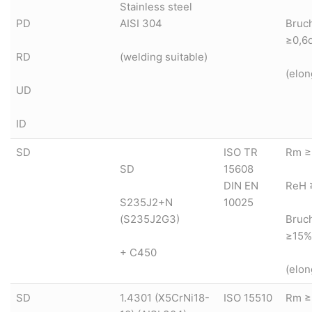
Stainless steel
PD
AISI 304
Bruc
≥0,6
RD
(welding suitable)
(elon
UD
ID
SD
ISO TR
Rm ≥
SD
15608
DIN EN
ReH 
S235J2+N
10025
(S235J2G3)
Bruc
≥15%
+ C450
(elon
SD
1.4301 (X5CrNi18-
ISO 15510
Rm ≥