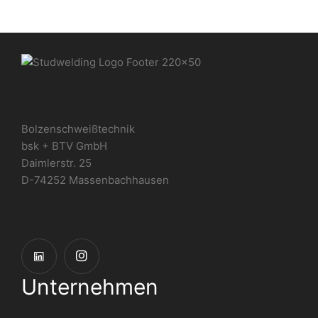
Bolzenschweißtechnik
bsk + BTV GmbH
Daimlerstr. 25
D-74252 Massenbachhausen
Unternehmen