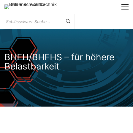
Suchen
Sie
nach:
BHFH/BHFHS – für höhere
Belastbarkeit