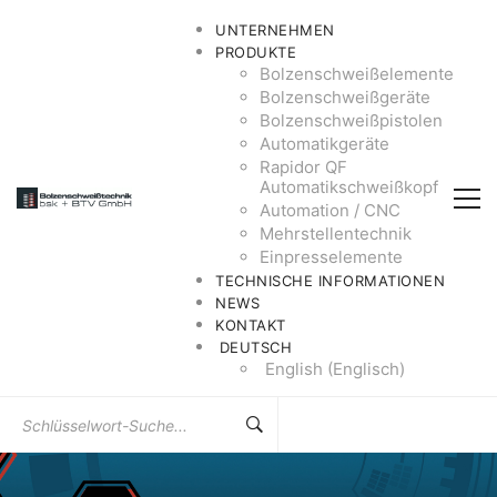
UNTERNEHMEN
PRODUKTE
Bolzenschweißelemente
Bolzenschweißgeräte
Bolzenschweißpistolen
Automatikgeräte
Rapidor QF
Automatikschweißkopf
Automation / CNC
Mehrstellentechnik
Einpresselemente
TECHNISCHE INFORMATIONEN
NEWS
KONTAKT
DEUTSCH
English
(
Englisch
)
Suchen
Sie
nach: