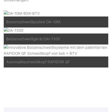
Bolzenschweißpistole DA-10M
Bolzenschweißgerät DAI-1300
Automatikschweißkopf RAPIDOR QF