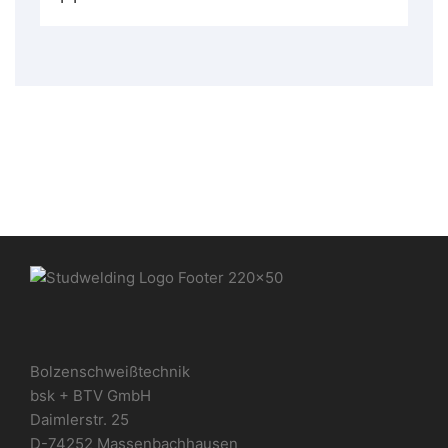
Bolzenschweißtechnik
bsk + BTV GmbH
Daimlerstr. 25
D-74252 Massenbachhausen