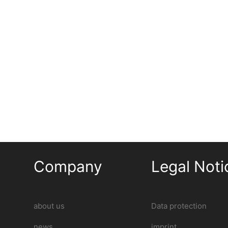
CDP-133M stud welder
Automatic devices
,
Bolzenschweißgeräte
,
Tip ignition
Company
Legal Noti
about us
Data protection
news
imprint