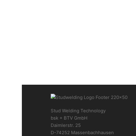
CDP-99M stud welder
Automatic devices
,
Bolzenschweißgeräte
,
Tip ignition
Stud Welding Technology
bsk + BTV GmbH
Daimlerstr. 25
D-74252 Massenbachhausen