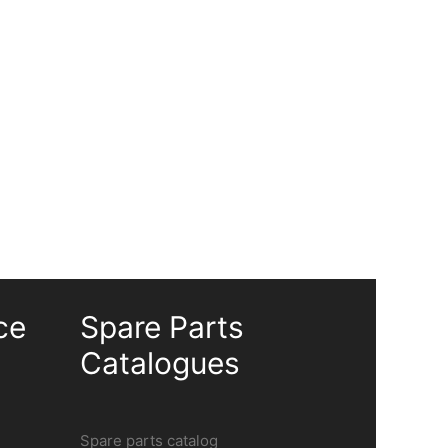
ABS battery stud welder
Bolzenschweißgeräte
,
Tip ignition
ce
Spare Parts
Catalogues
Spare parts catalog