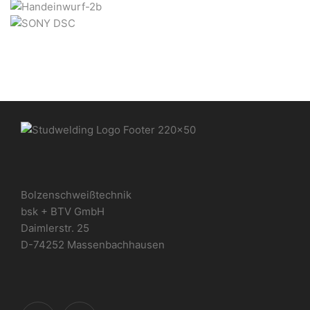
Bolzenschweißtechnik
bsk + BTV GmbH
Daimlerstr. 25
D-74252 Massenbachhausen