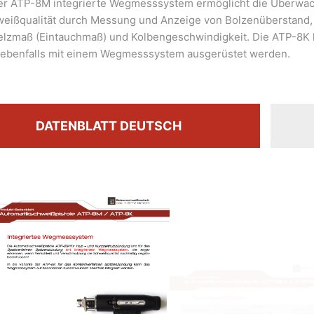
der ATP-8M integrierte Wegmesssystem ermöglicht die Überwa
weißqualität durch Messung und Anzeige von Bolzenüberstand,
lzmaß (Eintauchmaß) und Kolbengeschwindigkeit. Die ATP-8K
l ebenfalls mit einem Wegmesssystem ausgerüstet werden.
DATENBLATT DEUTSCH