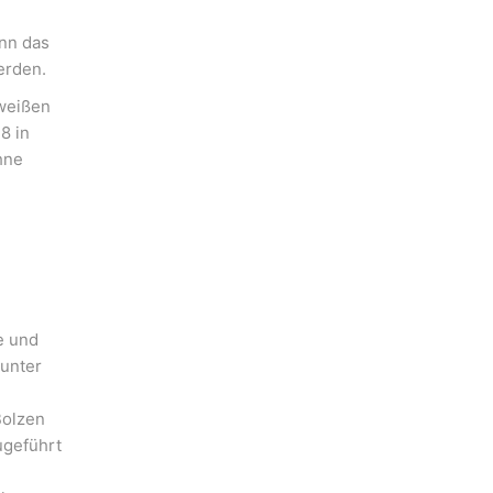
ann das
erden.
hweißen
8 in
hne
e und
 unter
Bolzen
ugeführt