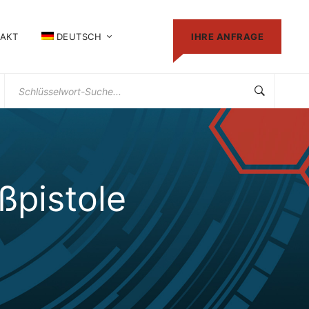
AKT
DEUTSCH
IHRE ANFRAGE
Suchen
Sie
nach:
pistole