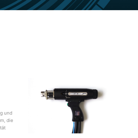
ng und
m, die
tät