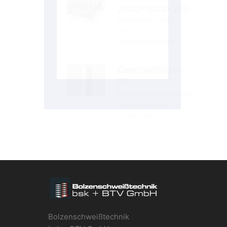
Gewindebolzen
PT
Bolzenschweißelemente
,
Spitzenzündung
Schweißelemente
Bolzenschweißtechnik