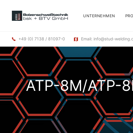
UNTERNEHMEN
PR
+49 (0) 7138 / 81097-0
Email: info@stud-welding.
ATP-8M/ATP-8K