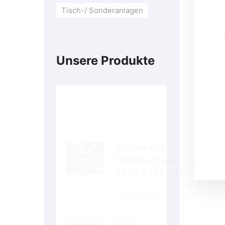
Tisch-/ Sonderanlagen
Unsere Produkte
Sonder-CNC-
Bolzenschweißmaschine
2800 x 1400 mm
Automation / CNC
,
Tisch-/
Sonderanlagen
CNC
2000x1000x200
Automation / CNC
,
CNC-
Koordinatentische