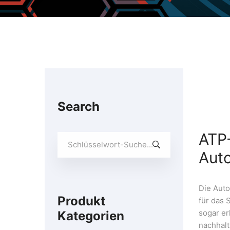
Search
ATP
Suchen
Sie
Aut
nach:
Die Aut
Produkt
für das 
sogar e
Kategorien
nachhalt