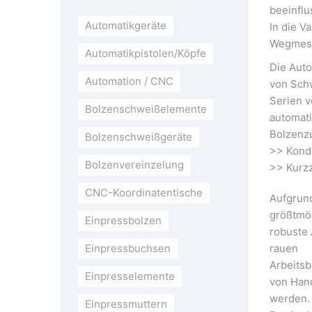
beeinflu
Automatikgeräte
In die V
Wegmess
Automatikpistolen/Köpfe
Die Auto
Automation / CNC
von Sch
Serien v
Bolzenschweißelemente
automat
Bolzenz
Bolzenschweißgeräte
>> Kond
Bolzenvereinzelung
>> Kurz
CNC-Koordinatentische
Aufgrund
größtmög
Einpressbolzen
robuste 
Einpressbuchsen
rauen
Arbeits
Einpresselemente
von Han
werden.
Einpressmuttern