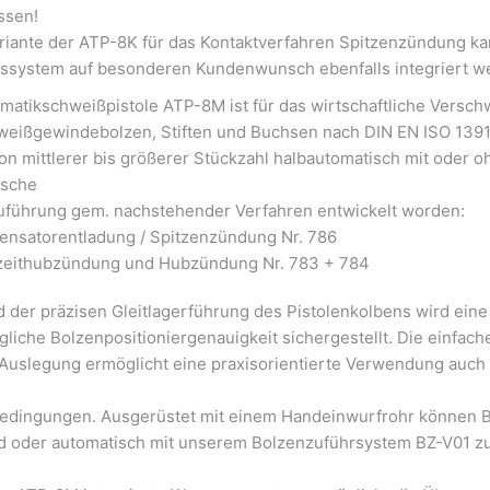
ssen!
ariante der ATP-8K für das Kontaktverfahren Spitzenzündung k
system auf besonderen Kundenwunsch ebenfalls integriert w
matikschweißpistole ATP-8M ist für das wirtschaftliche Versc
weißgewindebolzen, Stiften und Buchsen nach DIN EN ISO 1391
on mittlerer bis größerer Stückzahl halbautomatisch mit oder o
ische
uführung gem. nachstehender Verfahren entwickelt worden:
ensatorentladung / Spitzenzündung Nr. 786
zeithubzündung und Hubzündung Nr. 783 + 784
 der präzisen Gleitlagerführung des Pistolenkolbens wird eine
liche Bolzenpositioniergenauigkeit sichergestellt. Die einfach
Auslegung ermöglicht eine praxisorientierte Verwendung auch
bedingungen. Ausgerüstet mit einem Handeinwurfrohr können 
d oder automatisch mit unserem Bolzenzuführsystem BZ-V01 z