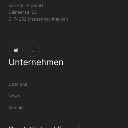
bsk + BTV GmbH
Daimlerstr. 25
D-74252 Massenbachhausen
Unternehmen
Über uns
News
Kontakt