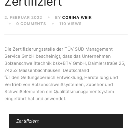
Zertifiziert
2. FEBRUAR 2022
BY
CORINA WEIK
0 COMMENTS
110 VIEWS
Die Zertifizierungsstelle der TÜV SÜD Management
Service GmbH bescheinigt, dass das Unternehmen
Bolzenschweißtechnik bsk+BTV GmbH, Daimlerstraße 25,
74252 Massenbachhausen, Deutschland
für den Geltungsbereich Entwicklung, Herstellung und
Vertrieb von Bolzenschweißsystemen, Zubehör und
Schweißelementen ein Qualitätsmanagementsystem
eingeführt hat und anwendet.
Zertifiziert