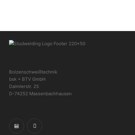
Bolzenschweißtechnik
bsk + BTV GmbH
Daimlerstr. 25
D-74252 Massenbachhausen