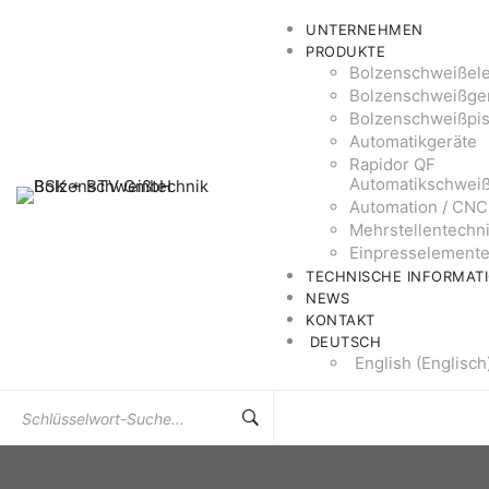
UNTERNEHMEN
PRODUKTE
Bolzenschweißel
Bolzenschweißge
Bolzenschweißpis
Automatikgeräte
Rapidor QF
Automatikschwei
Automation / CNC
Mehrstellentechn
Einpresselement
TECHNISCHE INFORMAT
NEWS
KONTAKT
DEUTSCH
English
(
Englisch
Suchen
Sie
nach: