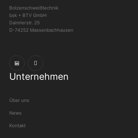
Bolzenschweißtechnik
bsk + BTV GmbH
Daimlerstr. 25
D-74252 Massenbachhausen
Unternehmen
Über uns
News
Kontakt