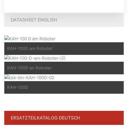
DATASHEET ENGLISH
KAH-100D am Roboter
KAH-100D an Roboter
KAH-100D
ERSATZTEILKATALOG DEUTSCH