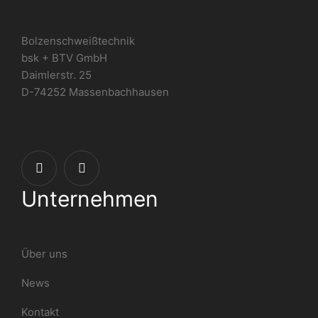
Bolzenschweißtechnik
bsk + BTV GmbH
Daimlerstr. 25
D-74252 Massenbachhausen
Unternehmen
Über uns
News
Kontakt