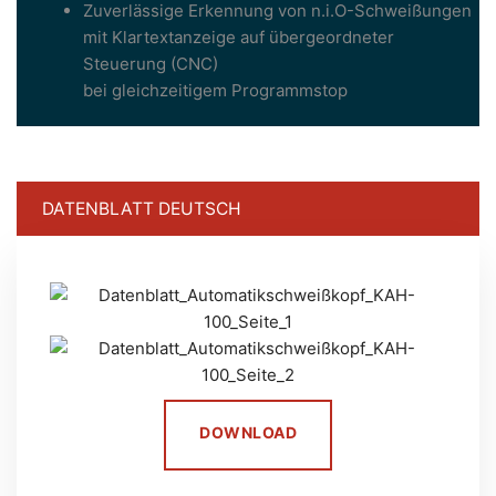
Zuverlässige Erkennung von n.i.O-Schweißungen
mit Klartextanzeige auf übergeordneter
Steuerung (CNC)
bei gleichzeitigem Programmstop
DATENBLATT DEUTSCH
DOWNLOAD