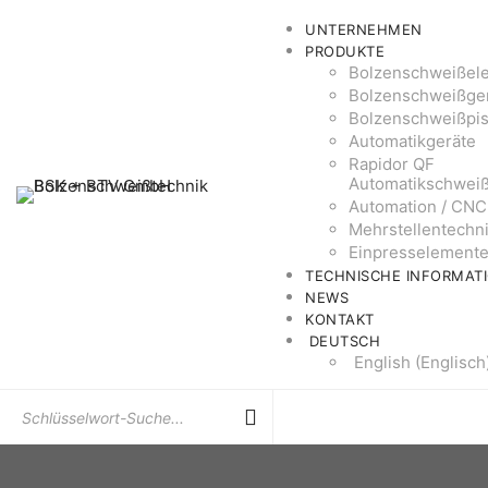
UNTERNEHMEN
PRODUKTE
Bolzenschweißel
Bolzenschweißge
Bolzenschweißpis
Automatikgeräte
Rapidor QF
Automatikschwei
Automation / CNC
Mehrstellentechn
Einpresselement
TECHNISCHE INFORMAT
NEWS
KONTAKT
DEUTSCH
English
(
Englisch
Suchen
Sie
nach: